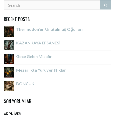
RECENT POSTS
Thermodon’un Unutulmuş Oğulları
KAZANKAYA EFSANESİ
Gece Gelen Misafir
Mezarlıkta Yürüyen Işıklar
BONCUK
SON YORUMLAR
ARCHIVES