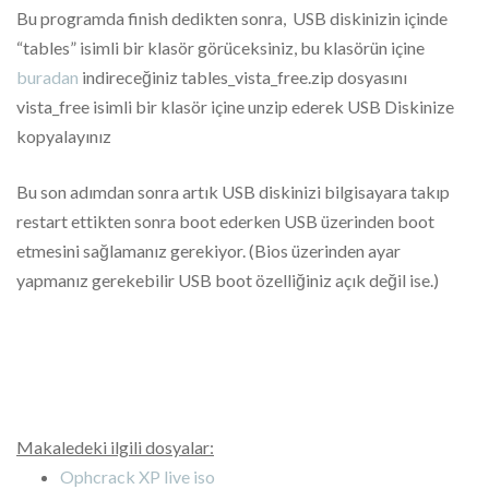
Bu programda finish dedikten sonra, USB diskinizin içinde
“tables” isimli bir klasör görüceksiniz, bu klasörün içine
buradan
indireceğiniz tables_vista_free.zip dosyasını
vista_free isimli bir klasör içine unzip ederek USB Diskinize
kopyalayınız
Bu son adımdan sonra artık USB diskinizi bilgisayara takıp
restart ettikten sonra boot ederken USB üzerinden boot
etmesini sağlamanız gerekiyor. (Bios üzerinden ayar
yapmanız gerekebilir USB boot özelliğiniz açık değil ise.)
Makaledeki ilgili dosyalar:
Ophcrack XP live iso