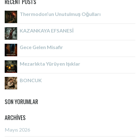
RECENT POSTS
Thermodon’un Unutulmuş Oğulları
KAZANKAYA EFSANESİ
Gece Gelen Misafir
Mezarlıkta Yürüyen Işıklar
BONCUK
SON YORUMLAR
ARCHIVES
Mayıs 2026